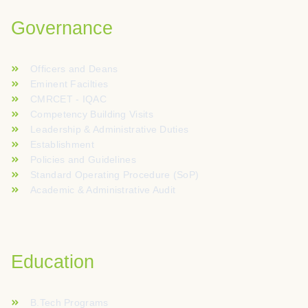
Governance
Officers and Deans
Eminent Facilties
CMRCET - IQAC
Competency Building Visits
Leadership & Administrative Duties
Establishment
Policies and Guidelines
Standard Operating Procedure (SoP)
Academic & Administrative Audit
Education
B.Tech Programs