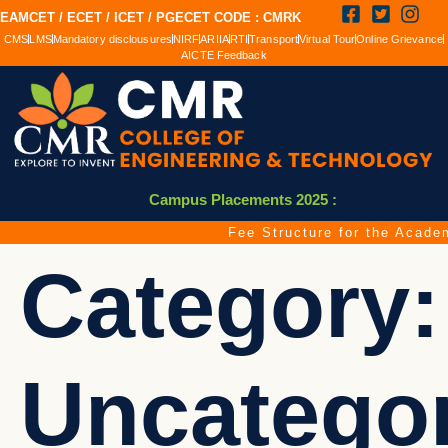
EAMCET / ECET / ICET / PGECET CODE : CMRK
CMS
LMS
Mandatory disclousures
NIRF
ARIIA
RTI
Transport
Virtual Tour
Online Grievance
AICTE Feedback
Campus Placements 2025 :
Fee Structure for the Academic
Category:
Uncatego