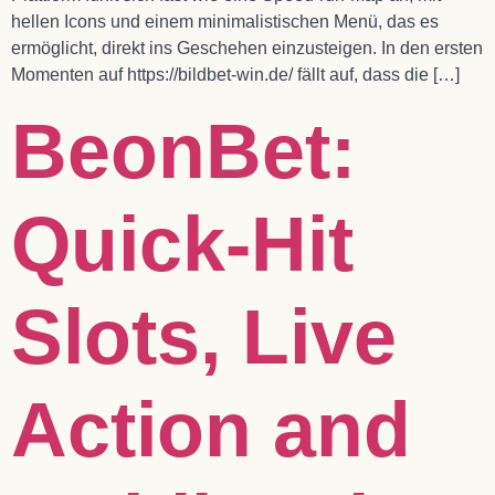
hellen Icons und einem minimalistischen Menü, das es
ermöglicht, direkt ins Geschehen einzusteigen. In den ersten
Momenten auf https://bildbet-win.de/ fällt auf, dass die […]
BeonBet:
Quick‑Hit
Slots, Live
Action and