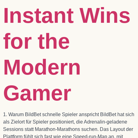
Instant Wins
for the
Modern
Gamer
1. Warum BildBet schnelle Spieler anspricht BildBet hat sich
als Zielort für Spieler positioniert, die Adrenalin-geladene
Sessions statt Marathon-Marathons suchen. Das Layout der
Plattform fühlt sich fast wie eine Speed‑run-Map an, mit