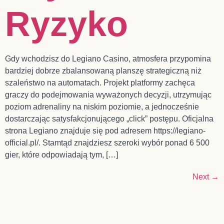
Ryzyko
Gdy wchodzisz do Legiano Casino, atmosfera przypomina
bardziej dobrze zbalansowaną planszę strategiczną niż
szaleństwo na automatach. Projekt platformy zachęca
graczy do podejmowania wyważonych decyzji, utrzymując
poziom adrenaliny na niskim poziomie, a jednocześnie
dostarczając satysfakcjonującego „click” postępu. Oficjalna
strona Legiano znajduje się pod adresem https://legiano-
official.pl/. Stamtąd znajdziesz szeroki wybór ponad 6 500
gier, które odpowiadają tym, […]
Next
→