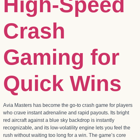
High‑Speed
Crash
Gaming for
Quick Wins
Avia Masters has become the go‑to crash game for players
who crave instant adrenaline and rapid payouts. Its bright
red aircraft against a blue sky backdrop is instantly
recognizable, and its low‑volatility engine lets you feel the
rush without waiting too long for a win. The game’s core