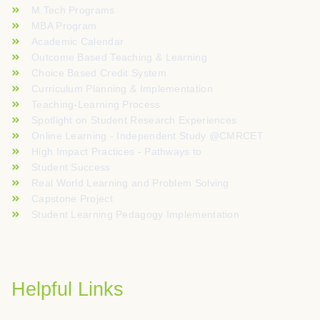
M.Tech Programs
MBA Program
Academic Calendar
Outcome Based Teaching & Learning
Choice Based Credit System
Curriculum Planning & Implementation
Teaching-Learning Process
Spotlight on Student Research Experiences
Online Learning - Independent Study @CMRCET
High Impact Practices - Pathways to
Student Success
Real World Learning and Problem Solving
Capstone Project
Student Learning Pedagogy Implementation
Helpful Links