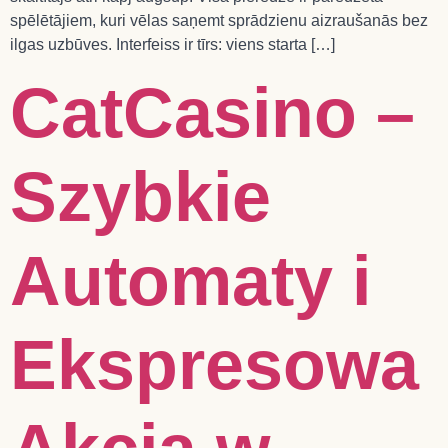
spēlētājiem, kuri vēlas saņemt sprādzienu aizraušanās bez
ilgas uzbūves. Interfeiss ir tīrs: viens starta […]
CatCasino –
Szybkie
Automaty i
Ekspresowa