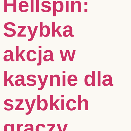
Hellspin:
Szybka
akcja w
kasynie dla
szybkich
graczy