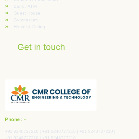
Bank / ATM
Guest House
Gymnasium
Hostel & Dining
Get in touch
Phone : -
+91 9248727210 | +91 9248727210 | +91 9248727210 |
+91 9248727210 | +91 9248727210