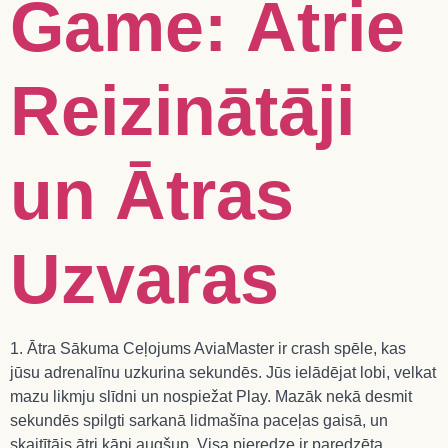
Game: Ātrie
Reizinātāji
un Ātras
Uzvaras
1. Ātra Sākuma Ceļojums AviaMaster ir crash spēle, kas
jūsu adrenalīnu uzkurina sekundēs. Jūs ielādējat lobi, velkat
mazu likmju slīdni un nospiežat Play. Mazāk nekā desmit
sekundēs spilgti sarkanā lidmašīna paceļas gaisā, un
skaitītājs ātri kāpj augšup. Visa pieredze ir paredzēta