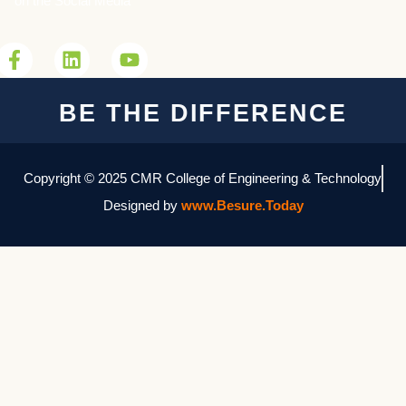
on the Social Media
BE THE DIFFERENCE
Copyright © 2025 CMR College of Engineering & Technology
Designed by
www.Besure.Today